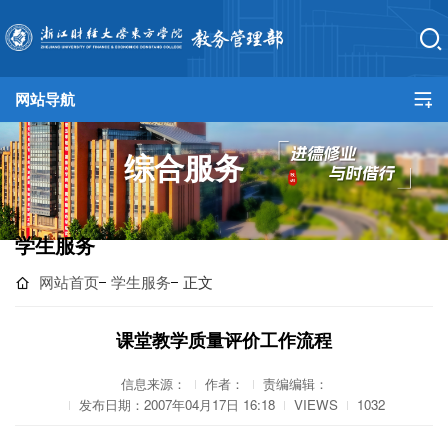
网站导航
网站首页
综合服务
教务总览
培养方案
学生服务
教学建设
网站首页
学生服务
正文
实践教学
课堂教学质量评价工作流程
产教融合
信息来源：
作者：
责编编辑：
发布日期：2007年04月17日 16:18
VIEWS
1032
规章制度